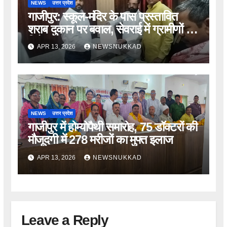
NEWS
उत्तर प्रदेश
गाजीपुर: स्कूल-मंदिर के पास प्रस्तावित
शराब दुकान पर बवाल, सेवराई में ग्रामीणों का
विरोध
APR 13, 2026
NEWSNUKKAD
NEWS
उत्तर प्रदेश
गाजीपुर में होम्योपैथी समारोह, 75 डॉक्टरों की
मौजूदगी में 278 मरीजों का मुफ्त इलाज
APR 13, 2026
NEWSNUKKAD
Leave a Reply