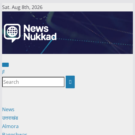
Skip
Sat. Aug 8th, 2026
to
content
News
उत्तराखंड
Almora
Bageshwar