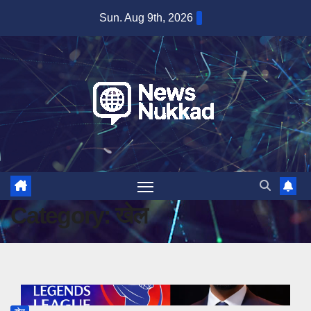
Skip
Sun. Aug 9th, 2026
to
content
Category:
खेल