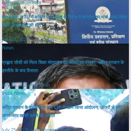
Dehradun
उत्तराखंड
उत्तराखंड: UTU में कथित पेपर लीक के विरोध में कांग्रेस का मार्च, उच्च शिक्षा
मंत्री के इस्तीफे की मांग
July 25, 2026
Ram Yadav
News
प्रह्लाद जोशी को मिला शिक्षा मंत्रालय का अतिरिक्त प्रभार, धर्मेंद्र प्रधान के
इस्तीफे के बाद फैसला
July 25, 2026
Adil khan
India News
धर्मेंद्र प्रधान के इस्तीफे के बाद CJP ने खत्म किया आंदोलन, छात्रों से की
जंतर-मंतर खाली करने की अपील
July 25, 2026
wahidnewsnukkad