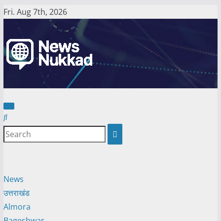
Skip
Fri. Aug 7th, 2026
to
content
News
उत्तराखंड
Almora
Bageshwar