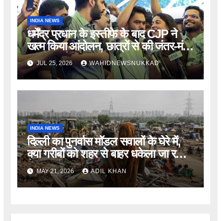
INDIA NEWS
धर्मेंद्र प्रधान के इस्तीफे के बाद CJP ने
खत्म किया आंदोलन, छात्रों से की जंतर-मंतर
खाली करने की अपील
JUL 25, 2026
WAHIDNEWSNUKKAD
INDIA NEWS
दिल्ली का पुनर्वास मॉडल सवालों के घेरे में,
क्या गरीबों को शहर से बाहर धकेला जा रहा
है?
MAY 21, 2026
ADIL KHAN