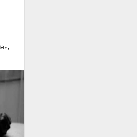
पुलिस
,