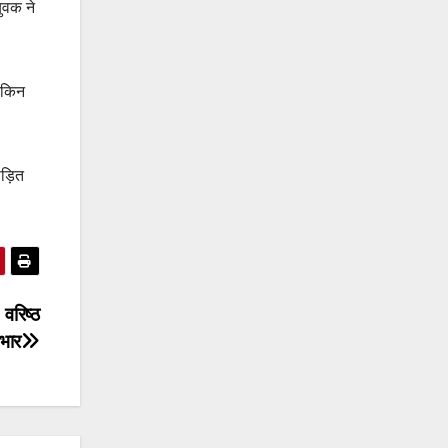
ुवक ने
लेकिन
ड़ित
वरिष्ठ
दभार