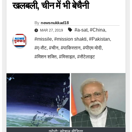
खलबली, चीन में भी बेचैनी
By
newsnukkad18
#a-sat
,
#China
,
MAR 27, 2019
#missile
,
#mission shakti
,
#Pakistan
,
#ए-सैट
,
#चीन
,
#पाकिस्तान
,
#पीएम मोदी
,
#मिशन शक्ति
,
#मिसाइल
,
#सैटेलाइट
फोटो: सोशल मीडिया