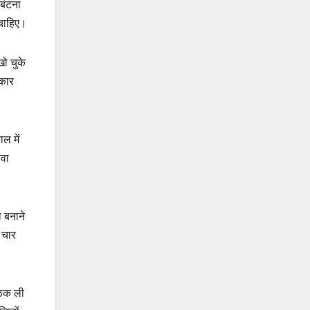
 बंटना
 चाहिए।
खो चुके
रकार
ाल में
ेवा
ा बनाने
ए चार
ैठक ली