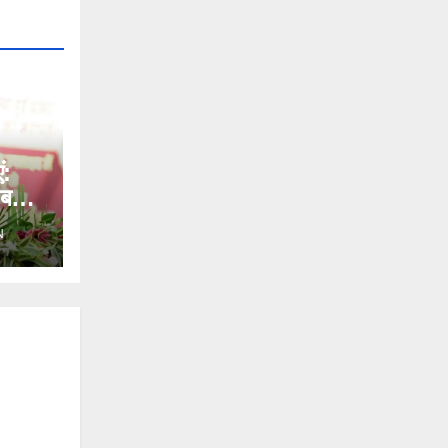
ं:
बड़ा
N