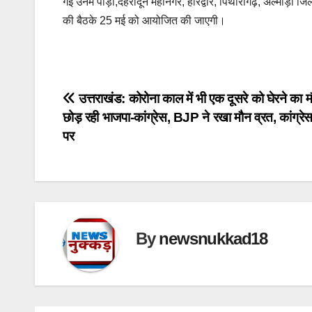
गई उनमें पौड़ी,देहरादून महानगर, हरिद्वार, पिथौरागढ़, अल्मोड़ा ज
की बैठके 25 मई को आयोजित की जाएगी।
Post
उत्तराखंड: कोरोना काल में भी एक दूसरे को घेरने का म
छोड़ रही भाजपा-कांग्रेस, BJP ने रखा मौन व्रत, कांग्र
navigation
पर
By
newsnukkad18