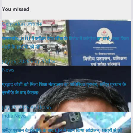
You missed
Dehradun
उत्तराखंड
उत्तराखंड: UTU में कथित पेपर लीक के विरोध में कांग्रेस का मार्च, उच्च शिक्षा
मंत्री के इस्तीफे की मांग
July 25, 2026
Ram Yadav
News
प्रह्लाद जोशी को मिला शिक्षा मंत्रालय का अतिरिक्त प्रभार, धर्मेंद्र प्रधान के
इस्तीफे के बाद फैसला
July 25, 2026
Adil khan
India News
धर्मेंद्र प्रधान के इस्तीफे के बाद CJP ने खत्म किया आंदोलन, छात्रों से की