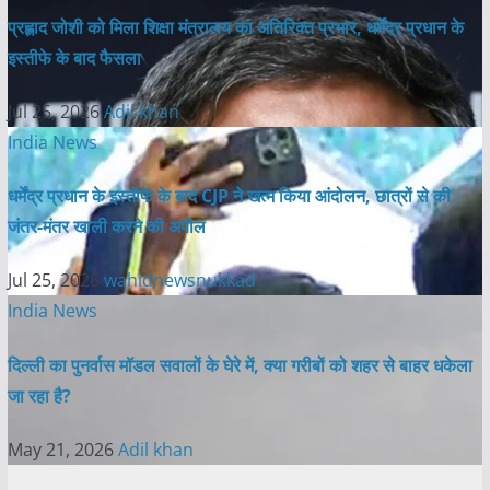
प्रह्लाद जोशी को मिला शिक्षा मंत्रालय का अतिरिक्त प्रभार, धर्मेंद्र प्रधान के
इस्तीफे के बाद फैसला
Jul 25, 2026
Adil khan
India News
धर्मेंद्र प्रधान के इस्तीफे के बाद CJP ने खत्म किया आंदोलन, छात्रों से की
जंतर-मंतर खाली करने की अपील
Jul 25, 2026
wahidnewsnukkad
India News
दिल्ली का पुनर्वास मॉडल सवालों के घेरे में, क्या गरीबों को शहर से बाहर धकेला
जा रहा है?
May 21, 2026
Adil khan