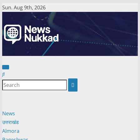
Skip
Sun. Aug 9th, 2026
to
content
News
उत्तराखंड
Almora
Bageshwar