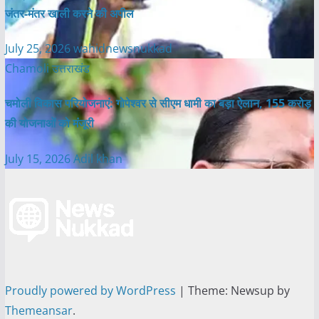
जंतर-मंतर खाली करने की अपील
July 25, 2026
wahidnewsnukkad
Chamoli
उत्तराखंड
चमोली विकास परियोजनाएं: गोपेश्वर से सीएम धामी का बड़ा ऐलान, 155 करोड़
की योजनाओं को मंजूरी
July 15, 2026
Adil khan
Proudly powered by WordPress
|
Theme: Newsup by
Themeansar
.