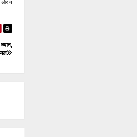
है और न
 ध्यान,
ायल