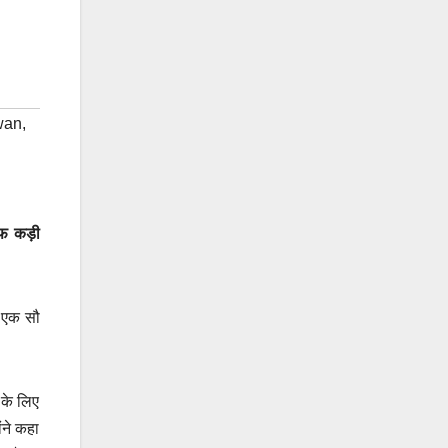
wan
,
तरफ
कड़ी
ी एक सौ
 के लिए
ंने कहा