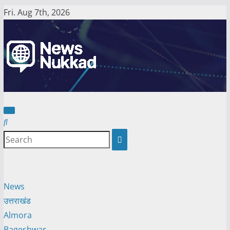
Skip
Fri. Aug 7th, 2026
to
content
News
उत्तराखंड
Almora
Bageshwar