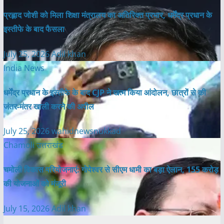
प्रह्लाद जोशी को मिला शिक्षा मंत्रालय का अतिरिक्त प्रभार, धर्मेंद्र प्रधान के
इस्तीफे के बाद फैसला
July 25, 2026
Adil khan
India News
धर्मेंद्र प्रधान के इस्तीफे के बाद CJP ने खत्म किया आंदोलन, छात्रों से की
जंतर-मंतर खाली करने की अपील
July 25, 2026
wahidnewsnukkad
Chamoli
उत्तराखंड
चमोली विकास परियोजनाएं: गोपेश्वर से सीएम धामी का बड़ा ऐलान, 155 करोड़
की योजनाओं को मंजूरी
July 15, 2026
Adil khan