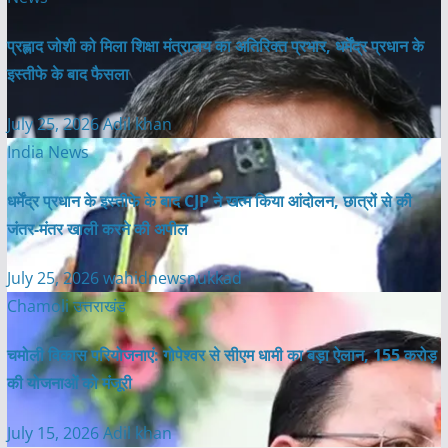
प्रह्लाद जोशी को मिला शिक्षा मंत्रालय का अतिरिक्त प्रभार, धर्मेंद्र प्रधान के
इस्तीफे के बाद फैसला
July 25, 2026
Adil khan
India News
धर्मेंद्र प्रधान के इस्तीफे के बाद CJP ने खत्म किया आंदोलन, छात्रों से की
जंतर-मंतर खाली करने की अपील
July 25, 2026
wahidnewsnukkad
Chamoli
उत्तराखंड
चमोली विकास परियोजनाएं: गोपेश्वर से सीएम धामी का बड़ा ऐलान, 155 करोड़
की योजनाओं को मंजूरी
July 15, 2026
Adil khan