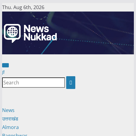
Skip
Thu. Aug 6th, 2026
to
content
News
उत्तराखंड
Almora
Bageshwar