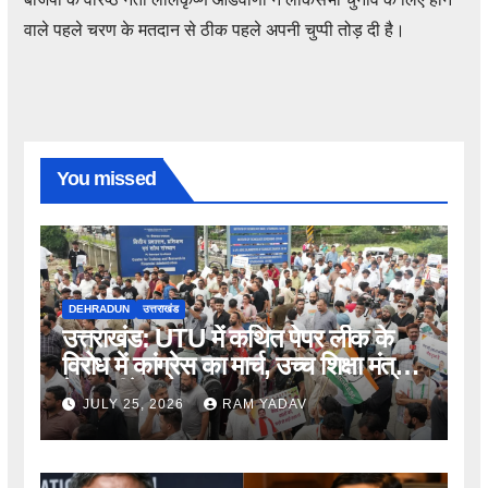
वाले पहले चरण के मतदान से ठीक पहले अपनी चुप्पी तोड़ दी है।
You missed
DEHRADUN
उत्तराखंड
उत्तराखंड: UTU में कथित पेपर लीक के
विरोध में कांग्रेस का मार्च, उच्च शिक्षा मंत्री
के इस्तीफे की मांग
JULY 25, 2026
RAM YADAV