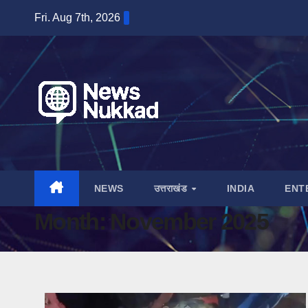
Skip
Fri. Aug 7th, 2026
to
content
NEWS
उत्तराखंड
INDIA
ENT
Month:
November 2025