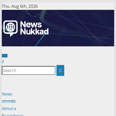
Skip
Thu. Aug 6th, 2026
to
content
News
उत्तराखंड
Almora
Bageshwar