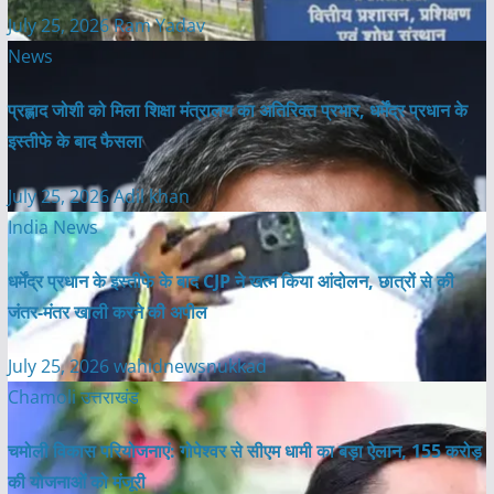
July 25, 2026
Ram Yadav
News
प्रह्लाद जोशी को मिला शिक्षा मंत्रालय का अतिरिक्त प्रभार, धर्मेंद्र प्रधान के
इस्तीफे के बाद फैसला
July 25, 2026
Adil khan
India News
धर्मेंद्र प्रधान के इस्तीफे के बाद CJP ने खत्म किया आंदोलन, छात्रों से की
जंतर-मंतर खाली करने की अपील
July 25, 2026
wahidnewsnukkad
Chamoli
उत्तराखंड
चमोली विकास परियोजनाएं: गोपेश्वर से सीएम धामी का बड़ा ऐलान, 155 करोड़
की योजनाओं को मंजूरी