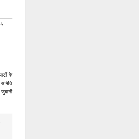
टा
,
र्टी के
ा समिति
 जुबानी
s