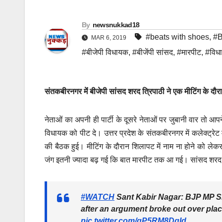
By
newsnukkad18
#beats with shoes
,
#
MAR 6, 2019
#बीजेपी विधायक
,
#बीजेंपी सांसद
,
#मारपीट
,
#विध
संतकबीरनगर मेंं बीजेपी सांसद शरद त्रिपाठी ने एक मीटिंग के दौ
नेताओं का अपनी ही पार्टी के दूसरे नेताओं पर जुबानी वार तो आ
विधायक को पीट दे। उत्तर प्रदेश के संतकबीरनगर में कलेक्ट्रेट 
की बैठक हुई। मीटिंग के दौरान शिलापट में नाम ना होने को लेक
जंग इतनी ज्यादा बढ़ गई कि बात मारपीट तक आ गई। सांसद शरद त्
#WATCH
Sant Kabir Nagar: BJP MP S
after an argument broke out over pla
pic.twitter.com/gP5RM8DgId