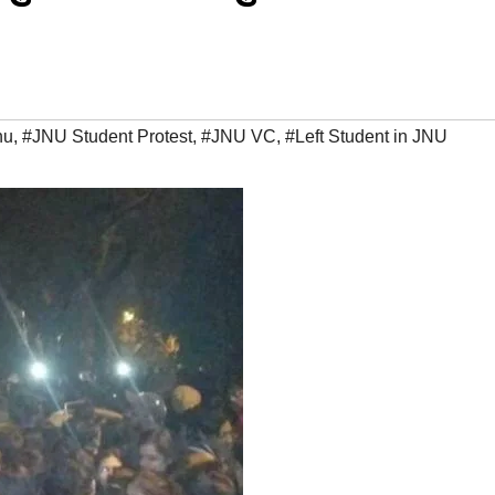
nu
,
#JNU Student Protest
,
#JNU VC
,
#Left Student in JNU