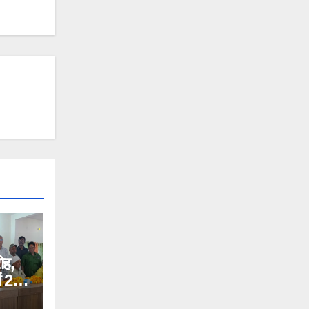
ोह,
ें 278