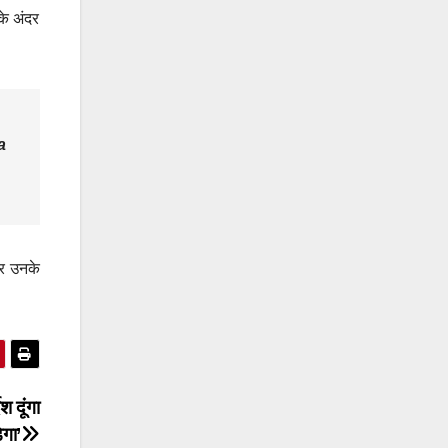
के अंदर
a
्र उनके
श दूंगा
ेगा’