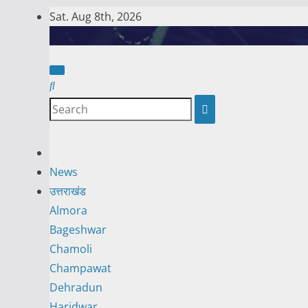
Skip
Sat. Aug 8th, 2026
to
content
News
उत्तराखंड
Almora
Bageshwar
Chamoli
Champawat
Dehradun
Haridwar