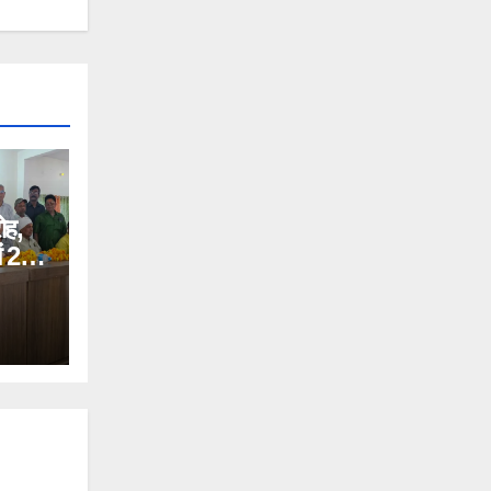
ोह,
ें 278