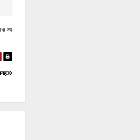
नसभा का
 जगह