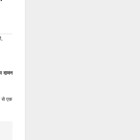
ी
,
का दामन
ं से एक