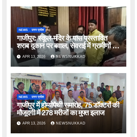
NEWS
उत्तर प्रदेश
गाजीपुर: स्कूल-मंदिर के पास प्रस्तावित
शराब दुकान पर बवाल, सेवराई में ग्रामीणों का
विरोध
APR 13, 2026
NEWSNUKKAD
NEWS
उत्तर प्रदेश
गाजीपुर में होम्योपैथी समारोह, 75 डॉक्टरों की
मौजूदगी में 278 मरीजों का मुफ्त इलाज
APR 13, 2026
NEWSNUKKAD