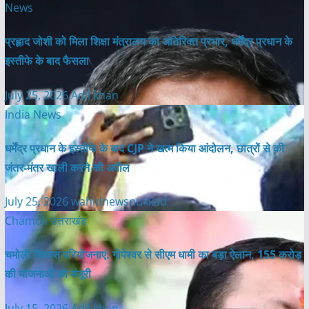
News
प्रह्लाद जोशी को मिला शिक्षा मंत्रालय का अतिरिक्त प्रभार, धर्मेंद्र प्रधान के
इस्तीफे के बाद फैसला
July 25, 2026
Adil khan
India News
धर्मेंद्र प्रधान के इस्तीफे के बाद CJP ने खत्म किया आंदोलन, छात्रों से की
जंतर-मंतर खाली करने की अपील
July 25, 2026
wahidnewsnukkad
Chamoli
उत्तराखंड
चमोली विकास परियोजनाएं: गोपेश्वर से सीएम धामी का बड़ा ऐलान, 155 करोड़
की योजनाओं को मंजूरी
July 15, 2026
Adil khan