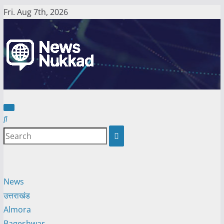
Skip
Fri. Aug 7th, 2026
to
content
News
उत्तराखंड
Almora
Bageshwar