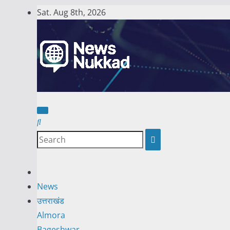
Skip
Sat. Aug 8th, 2026
to
content
News
उत्तराखंड
Almora
Bageshwar