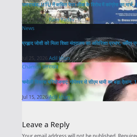
उत्तराखंड: UTU में कथित पेपर लीक के विरोध में कांग्रेस का मार्च, उच्
Jul 25, 2026
Ram Yadav
News
प्रह्लाद जोशी को मिला शिक्षा मंत्रालय का अतिरिक्त प्रभार, धर्मेंद्र
Jul 25, 2026
Adil khan
Chamoli
उत्तराखंड
चमोली विकास परियोजनाएं: गोपेश्वर से सीएम धामी का बड़ा ऐलान, 
Jul 15, 2026
Adil khan
Leave a Reply
Your email address will not be published.
Require