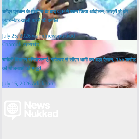
धर्मेंद्र प्रधान के इस्तीफे के बाद CJP ने खत्म किया आंदोलन, छात्रों से की
जंतर-मंतर खाली करने की अपील
July 25, 2026
wahidnewsnukkad
Chamoli
उत्तराखंड
चमोली विकास परियोजनाएं: गोपेश्वर से सीएम धामी का बड़ा ऐलान, 155 करोड़
की योजनाओं को मंजूरी
July 15, 2026
Adil khan