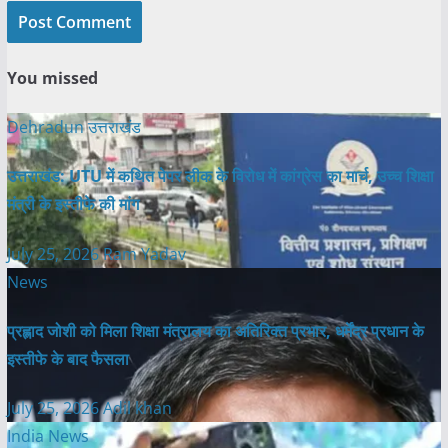
You missed
Dehradun
उत्तराखंड
उत्तराखंड: UTU में कथित पेपर लीक के विरोध में कांग्रेस का मार्च, उच्च शिक्षा
मंत्री के इस्तीफे की मांग
July 25, 2026
Ram Yadav
News
प्रह्लाद जोशी को मिला शिक्षा मंत्रालय का अतिरिक्त प्रभार, धर्मेंद्र प्रधान के
इस्तीफे के बाद फैसला
July 25, 2026
Adil khan
India News