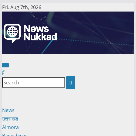
Skip
Fri. Aug 7th, 2026
to
content
News
उत्तराखंड
Almora
Bageshwar