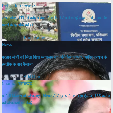
Dehradun
उत्तराखंड
उत्तराखंड: UTU में कथित पेपर लीक के विरोध में कांग्रेस का मार्च, उच्च शिक्षा
मंत्री के इस्तीफे की मांग
Jul 25, 2026
Ram Yadav
News
प्रह्लाद जोशी को मिला शिक्षा मंत्रालय का अतिरिक्त प्रभार, धर्मेंद्र प्रधान के
इस्तीफे के बाद फैसला
Jul 25, 2026
Adil khan
Chamoli
उत्तराखंड
चमोली विकास परियोजनाएं: गोपेश्वर से सीएम धामी का बड़ा ऐलान, 155 करोड़
की योजनाओं को मंजूरी