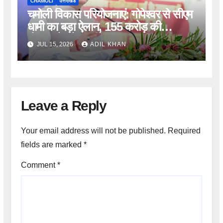
CHAMOLI
उत्तराखंड
चमोली विकास परियोजनाएं: गोपेश्वर से सीएम
धामी का बड़ा ऐलान, 155 करोड़ की
योजनाओं को मंजूरी
JUL 15, 2026
ADIL KHAN
Leave a Reply
Your email address will not be published.
Required
fields are marked
*
Comment
*