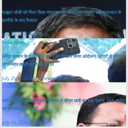
प्रह्लाद जोशी को मिला शिक्षा मंत्रालय का अतिरिक्त प्रभार, धर्मेंद्र प्रधान के
इस्तीफे के बाद फैसला
July 25, 2026
Adil khan
India News
धर्मेंद्र प्रधान के इस्तीफे के बाद CJP ने खत्म किया आंदोलन, छात्रों से की
जंतर-मंतर खाली करने की अपील
July 25, 2026
wahidnewsnukkad
Chamoli
उत्तराखंड
चमोली विकास परियोजनाएं: गोपेश्वर से सीएम धामी का बड़ा ऐलान, 155 करोड़
की योजनाओं को मंजूरी
July 15, 2026
Adil khan