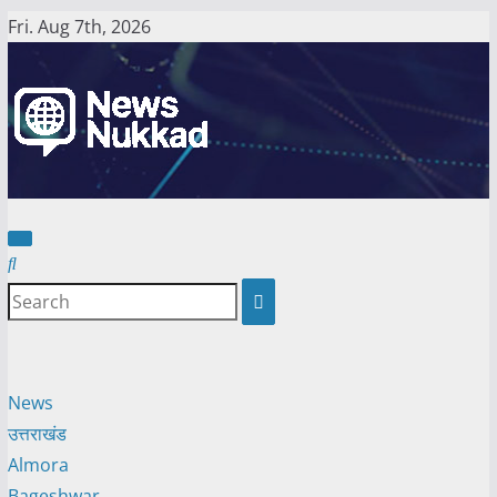
Skip
Fri. Aug 7th, 2026
to
content
News
उत्तराखंड
Almora
Bageshwar