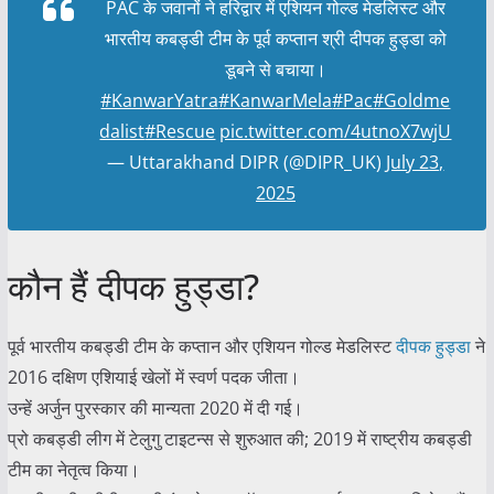
PAC के जवानों ने हरिद्वार में एशियन गोल्ड मेडलिस्ट और
भारतीय कबड्डी टीम के पूर्व कप्तान श्री दीपक हुड्डा को
डूबने से बचाया।
#KanwarYatra
#KanwarMela
#Pac
#Goldme
dalist
#Rescue
pic.twitter.com/4utnoX7wjU
— Uttarakhand DIPR (@DIPR_UK)
July 23,
2025
कौन हैं दीपक हुड्डा?
पूर्व भारतीय कबड्डी टीम के कप्तान और एशियन गोल्ड मेडलिस्ट
दीपक हुड्डा
ने
2016 दक्षिण एशियाई खेलों में स्वर्ण पदक जीता।
उन्हें अर्जुन पुरस्कार की मान्यता 2020 में दी गई।
प्रो कबड्डी लीग में टेलुगु टाइटन्स से शुरुआत की; 2019 में राष्ट्रीय कबड्डी
टीम का नेतृत्व किया।