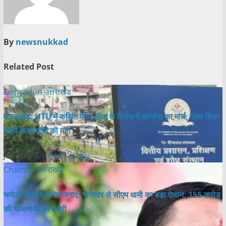
By
newsnukkad
Related Post
Dehradun
उत्तराखंड
उत्तराखंड: UTU में कथित पेपर लीक के विरोध में कांग्रेस का मार्च, उच्च शिक्षा
मंत्री के इस्तीफे की मांग
Jul 25, 2026
Ram Yadav
Chamoli
उत्तराखंड
चमोली विकास परियोजनाएं: गोपेश्वर से सीएम धामी का बड़ा ऐलान, 155 करोड़
की योजनाओं को मंजूरी