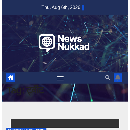
Skip
Thu. Aug 6th, 2026
to
content
Tag:
ट्वीट