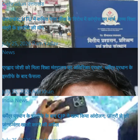
Dehradun
उत्तराखंड
उत्तराखंड: UTU में कथित पेपर लीक के विरोध में कांग्रेस का मार्च, उच्च शिक्षा
मंत्री के इस्तीफे की मांग
July 25, 2026
Ram Yadav
News
प्रह्लाद जोशी को मिला शिक्षा मंत्रालय का अतिरिक्त प्रभार, धर्मेंद्र प्रधान के
इस्तीफे के बाद फैसला
July 25, 2026
Adil khan
India News
धर्मेंद्र प्रधान के इस्तीफे के बाद CJP ने खत्म किया आंदोलन, छात्रों से की
जंतर-मंतर खाली करने की अपील
July 25, 2026
wahidnewsnukkad