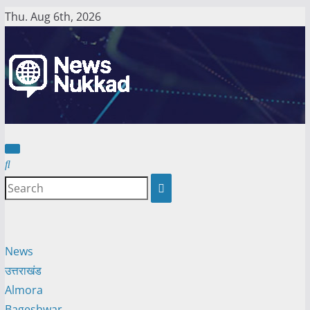
Skip
Thu. Aug 6th, 2026
to
content
News
उत्तराखंड
Almora
Bageshwar