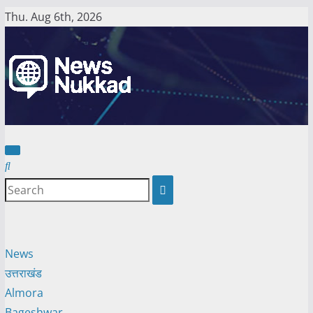
Skip
Thu. Aug 6th, 2026
to
content
News
उत्तराखंड
Almora
Bageshwar