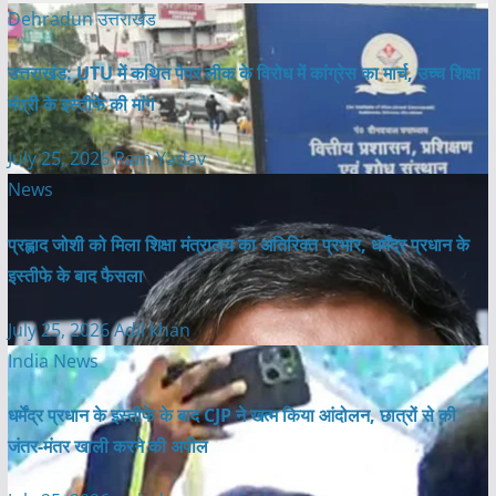
Dehradun
उत्तराखंड
उत्तराखंड: UTU में कथित पेपर लीक के विरोध में कांग्रेस का मार्च, उच्च शिक्षा
मंत्री के इस्तीफे की मांग
July 25, 2026
Ram Yadav
News
प्रह्लाद जोशी को मिला शिक्षा मंत्रालय का अतिरिक्त प्रभार, धर्मेंद्र प्रधान के
इस्तीफे के बाद फैसला
July 25, 2026
Adil khan
India News
धर्मेंद्र प्रधान के इस्तीफे के बाद CJP ने खत्म किया आंदोलन, छात्रों से की
जंतर-मंतर खाली करने की अपील