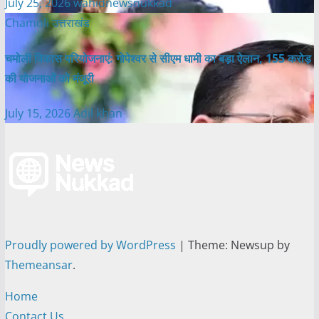
July 25, 2026
wahidnewsnukkad
Chamoli
उत्तराखंड
चमोली विकास परियोजनाएं: गोपेश्वर से सीएम धामी का बड़ा ऐलान, 155 करोड़
की योजनाओं को मंजूरी
July 15, 2026
Adil khan
Proudly powered by WordPress
|
Theme: Newsup by
Themeansar
.
Home
Contact Us