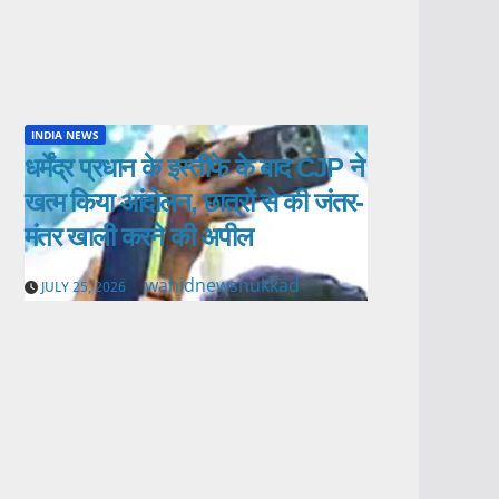
INDIA NEWS
धर्मेंद्र प्रधान के इस्तीफे के बाद CJP ने
खत्म किया आंदोलन, छात्रों से की जंतर-
मंतर खाली करने की अपील
wahidnewsnukkad
JULY 25, 2026