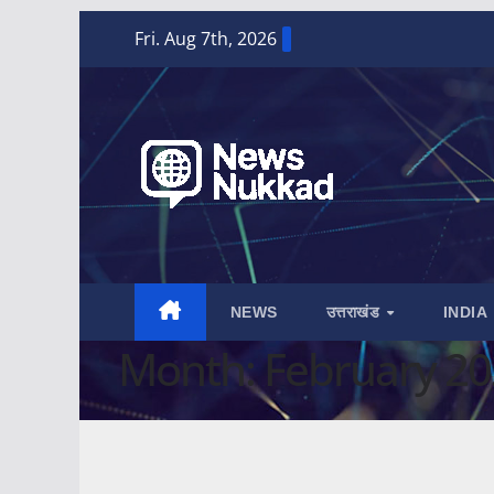
Skip
Fri. Aug 7th, 2026
to
content
NEWS
उत्तराखंड
INDIA
Month:
February 2