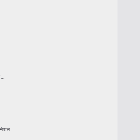
इस…
-नेपाल