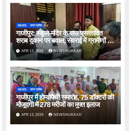
NEWS
उत्तर प्रदेश
गाजीपुर: स्कूल-मंदिर के पास प्रस्तावित
शराब दुकान पर बवाल, सेवराई में ग्रामीणों का
विरोध
APR 13, 2026
NEWSNUKKAD
NEWS
उत्तर प्रदेश
गाजीपुर में होम्योपैथी समारोह, 75 डॉक्टरों की
मौजूदगी में 278 मरीजों का मुफ्त इलाज
APR 13, 2026
NEWSNUKKAD