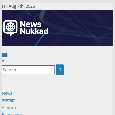
Skip
Fri. Aug 7th, 2026
to
content
News
उत्तराखंड
Almora
Bageshwar