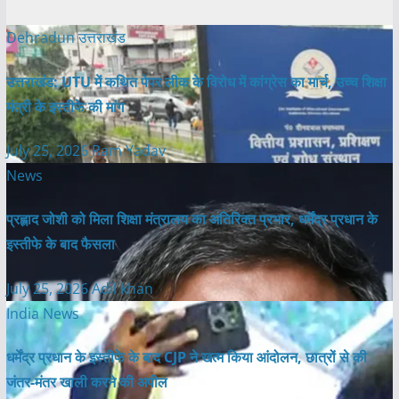
Dehradun
उत्तराखंड
उत्तराखंड: UTU में कथित पेपर लीक के विरोध में कांग्रेस का मार्च, उच्च शिक्षा
मंत्री के इस्तीफे की मांग
July 25, 2026
Ram Yadav
News
प्रह्लाद जोशी को मिला शिक्षा मंत्रालय का अतिरिक्त प्रभार, धर्मेंद्र प्रधान के
इस्तीफे के बाद फैसला
July 25, 2026
Adil khan
India News
धर्मेंद्र प्रधान के इस्तीफे के बाद CJP ने खत्म किया आंदोलन, छात्रों से की
जंतर-मंतर खाली करने की अपील