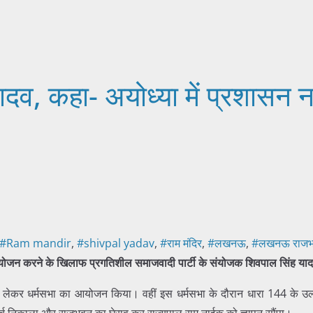
दव, कहा- अयोध्या में प्रशासन ना
#Ram mandir
,
#shivpal yadav
,
#राम मंदिर
,
#लखनऊ
,
#लखनऊ राज
ा के आयोजन करने के खिलाफ प्रगतिशील समाजवादी पार्टी के संयोजक शिवपाल सिं
ंग को लेकर धर्मसभा का आयोजन किया। वहीं इस धर्मसभा के दौरान धारा 144 के 
्च निकाला और राजभवन का घेराव कर राज्यपाल राम नाईक को ज्ञापन सौंपा।