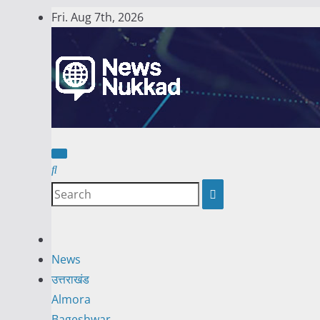
Skip
Fri. Aug 7th, 2026
to
content
News
उत्तराखंड
Almora
Bageshwar