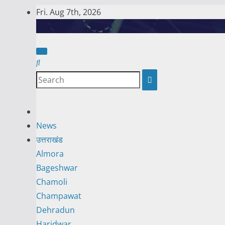
Skip
Fri. Aug 7th, 2026
to
content
News
उत्तराखंड
Almora
Bageshwar
Chamoli
Champawat
Dehradun
Haridwar