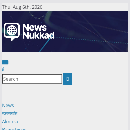
Skip
Thu. Aug 6th, 2026
to
content
News
उत्तराखंड
Almora
Bageshwar