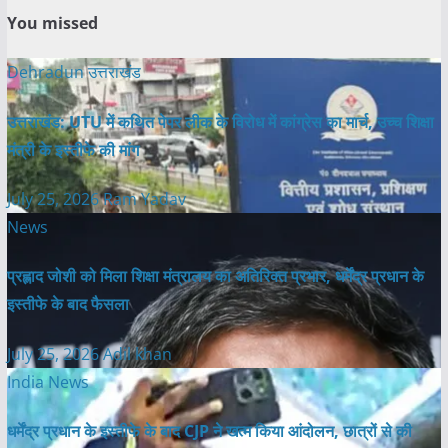
You missed
Dehradun
उत्तराखंड
उत्तराखंड: UTU में कथित पेपर लीक के विरोध में कांग्रेस का मार्च, उच्च शिक्षा
मंत्री के इस्तीफे की मांग
July 25, 2026
Ram Yadav
News
प्रह्लाद जोशी को मिला शिक्षा मंत्रालय का अतिरिक्त प्रभार, धर्मेंद्र प्रधान के
इस्तीफे के बाद फैसला
July 25, 2026
Adil khan
India News
धर्मेंद्र प्रधान के इस्तीफे के बाद CJP ने खत्म किया आंदोलन, छात्रों से की