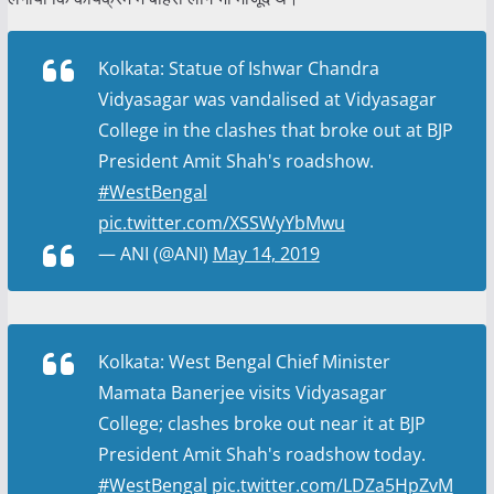
Kolkata: Statue of Ishwar Chandra
Vidyasagar was vandalised at Vidyasagar
College in the clashes that broke out at BJP
President Amit Shah's roadshow.
#WestBengal
pic.twitter.com/XSSWyYbMwu
— ANI (@ANI)
May 14, 2019
Kolkata: West Bengal Chief Minister
Mamata Banerjee visits Vidyasagar
College; clashes broke out near it at BJP
President Amit Shah's roadshow today.
#WestBengal
pic.twitter.com/LDZa5HpZvM