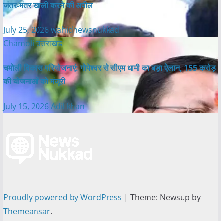
जंतर-मंतर खाली करने की अपील
July 25, 2026
wahidnewsnukkad
Chamoli
उत्तराखंड
चमोली विकास परियोजनाएं: गोपेश्वर से सीएम धामी का बड़ा ऐलान, 155 करोड़
की योजनाओं को मंजूरी
July 15, 2026
Adil khan
Proudly powered by WordPress
|
Theme: Newsup by
Themeansar
.