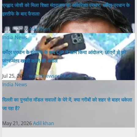
प्रह्लाद जोशी को मिला शिक्षा मंत्रालय का अतिरिक्त प्रभार, धर्मेंद्र प्रधान के
इस्तीफे के बाद फैसला
Jul 25, 2026
Adil khan
India News
धर्मेंद्र प्रधान के इस्तीफे के बाद CJP ने खत्म किया आंदोलन, छात्रों से की
जंतर-मंतर खाली करने की अपील
Jul 25, 2026
wahidnewsnukkad
India News
दिल्ली का पुनर्वास मॉडल सवालों के घेरे में, क्या गरीबों को शहर से बाहर धकेला
जा रहा है?
May 21, 2026
Adil khan