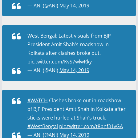
— ANI (@ANI)
May 14, 2019
West Bengal: Latest visuals from BJP
President Amit Shah's roadshow in
Kolkata after clashes broke out.
pic.twitter.com/KvS7wlwRky
— ANI (@ANI)
May 14, 2019
#WATCH
Clashes broke out in roadshow
of BJP President Amit Shah in Kolkata after
sticks were hurled at Shah’s truck.
#WestBengal
pic.twitter.com/t8bnf31vGA
— ANI (@ANI)
May 14, 2019