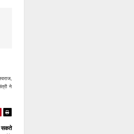
स्वराज,
त्री ने
े सकते