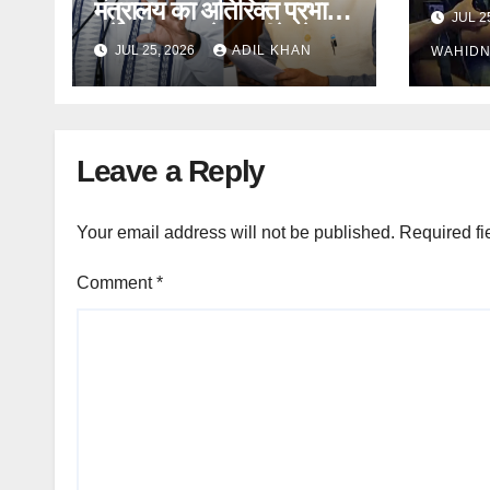
छात्रो
मंत्रालय का अतिरिक्त प्रभार,
JUL 2
करने 
धर्मेंद्र प्रधान के इस्तीफे के बाद
JUL 25, 2026
ADIL KHAN
WAHID
फैसला
Leave a Reply
Your email address will not be published.
Required fi
Comment
*