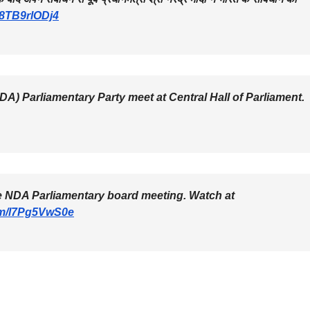
m/8TB9rlODj4
DA) Parliamentary Party meet at Central Hall of Parliament.
he NDA Parliamentary board meeting. Watch at
com/l7Pg5VwS0e