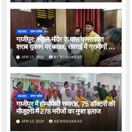
NEWS
उत्तर प्रदेश
गाजीपुर: स्कूल-मंदिर के पास प्रस्तावित
शराब दुकान पर बवाल, सेवराई में ग्रामीणों का
विरोध
APR 13, 2026
NEWSNUKKAD
NEWS
उत्तर प्रदेश
गाजीपुर में होम्योपैथी समारोह, 75 डॉक्टरों की
मौजूदगी में 278 मरीजों का मुफ्त इलाज
APR 13, 2026
NEWSNUKKAD