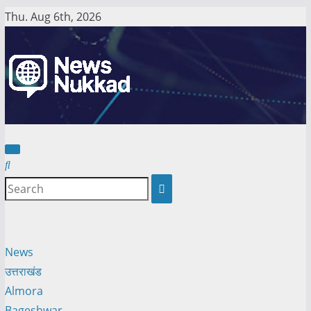
Skip
Thu. Aug 6th, 2026
to
content
News
उत्तराखंड
Almora
Bageshwar