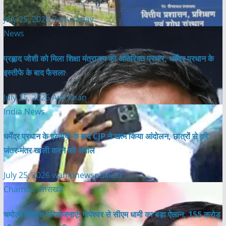
July 25, 2026
Ram Yadav
News
प्रह्लाद जोशी को मिला शिक्षा मंत्रालय का अतिरिक्त प्रभार, धर्मेंद्र प्रधान के
इस्तीफे के बाद फैसला
July 25, 2026
Adil khan
India News
धर्मेंद्र प्रधान के इस्तीफे के बाद CJP ने खत्म किया आंदोलन, छात्रों से की
जंतर-मंतर खाली करने की अपील
July 25, 2026
wahidnewsnukkad
Chamoli
उत्तराखंड
चमोली विकास परियोजनाएं: गोपेश्वर से सीएम धामी का बड़ा ऐलान, 155 करोड़