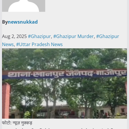
By
newsnukkad
Aug 2, 2025
#Ghazipur
,
#Ghazipur Murder
,
#Ghazipur
News
,
#Uttar Pradesh News
फोटो: न्यूज़ नुक्कड़