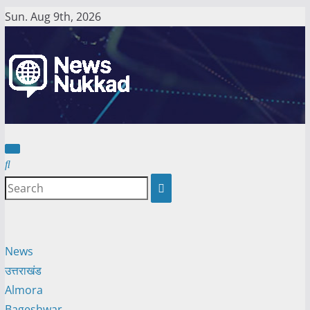
Skip
Sun. Aug 9th, 2026
to
content
News
उत्तराखंड
Almora
Bageshwar