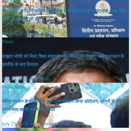
उत्तराखंड: UTU में कथित पेपर लीक के विरोध में कांग्रेस का मार्च, उच्च शिक्षा
मंत्री के इस्तीफे की मांग
July 25, 2026
Ram Yadav
News
प्रह्लाद जोशी को मिला शिक्षा मंत्रालय का अतिरिक्त प्रभार, धर्मेंद्र प्रधान के
इस्तीफे के बाद फैसला
July 25, 2026
Adil khan
India News
धर्मेंद्र प्रधान के इस्तीफे के बाद CJP ने खत्म किया आंदोलन, छात्रों से की
जंतर-मंतर खाली करने की अपील
July 25, 2026
wahidnewsnukkad