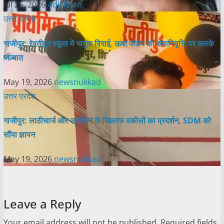
Jul 25, 2026
Adil khan
उत्तर प्रदेश
गाजीपुर: रेवतीपुर स्कूल में भावुक विदाई, ऊषा पांडेय की सेवानिवृत्ति पर छलके
जज़्बात
May 19, 2026
newsnukkad
उत्तर प्रदेश
गाजीपुर: लाठीचार्ज और उत्पीड़न के खिलाफ वकीलों का प्रदर्शन, SDM को
सौंपा ज्ञापन
May 19, 2026
newsnukkad
Leave a Reply
Your email address will not be published.
Required fields