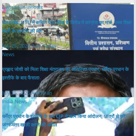
Dehradun
उत्तराखंड
उत्तराखंड: UTU में कथित पेपर लीक के विरोध में कांग्रेस का मार्च, उच्च शिक्षा
मंत्री के इस्तीफे की मांग
July 25, 2026
Ram Yadav
News
प्रह्लाद जोशी को मिला शिक्षा मंत्रालय का अतिरिक्त प्रभार, धर्मेंद्र प्रधान के
इस्तीफे के बाद फैसला
July 25, 2026
Adil khan
India News
धर्मेंद्र प्रधान के इस्तीफे के बाद CJP ने खत्म किया आंदोलन, छात्रों से की
जंतर-मंतर खाली करने की अपील