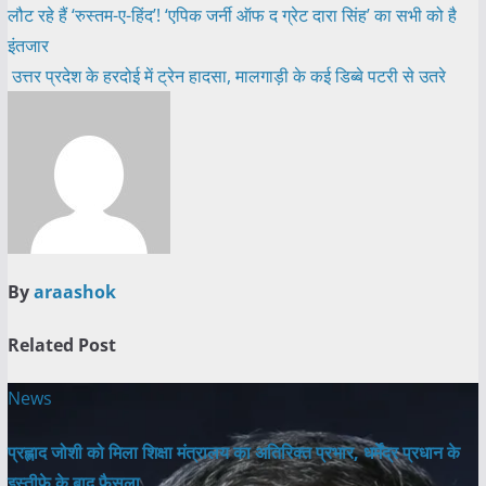
Post
लौट रहे हैं ‘रुस्तम-ए-हिंद’! ‘एपिक जर्नी ऑफ द ग्रेट दारा सिंह’ का सभी को है
इंतजार
navigation
उत्तर प्रदेश के हरदोई में ट्रेन हादसा, मालगाड़ी के कई डिब्बे पटरी से उतरे
By
araashok
Related Post
News
प्रह्लाद जोशी को मिला शिक्षा मंत्रालय का अतिरिक्त प्रभार, धर्मेंद्र प्रधान के
इस्तीफे के बाद फैसला