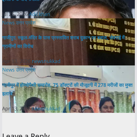
Jul 25, 2026
Adil khan
News
उत्तर प्रदेश
गाजीपुर: स्कूल-मंदिर के पास प्रस्तावित शराब दुकान पर बवाल, सेवराई में
ग्रामीणों का विरोध
Apr 13, 2026
newsnukkad
News
उत्तर प्रदेश
गाजीपुर में होम्योपैथी समारोह, 75 डॉक्टरों की मौजूदगी में 278 मरीजों का मुफ्त
इलाज
Apr 13, 2026
newsnukkad
Leave a Reply