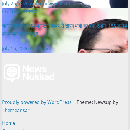
July 25, 2026
wahidnewsnukkad
Chamoli
उत्तराखंड
चमोली विकास परियोजनाएं: गोपेश्वर से सीएम धामी का बड़ा ऐलान, 155 करोड़
की योजनाओं को मंजूरी
July 15, 2026
Adil khan
Proudly powered by WordPress
|
Theme: Newsup by
Themeansar
.
Home