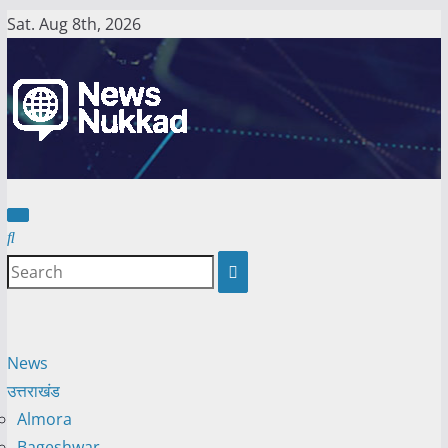
Skip
Sat. Aug 8th, 2026
to
content
News
उत्तराखंड
Almora
Bageshwar