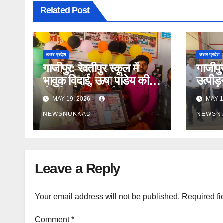
Related Post
उत्तर प्रदेश
उत्तर प्रदेश
गाजीपुर: रेवतीपुर स्कूल में
गाजीपु
भावुक विदाई, ऊषा पांडेय की
उत्पीड
सेवानिवृत्ति पर छलके जज़्बात
प्रदर्
MAY 19, 2026
MAY 1
NEWSNUKKAD
NEWSN
Leave a Reply
Your email address will not be published.
Required fi
Comment
*