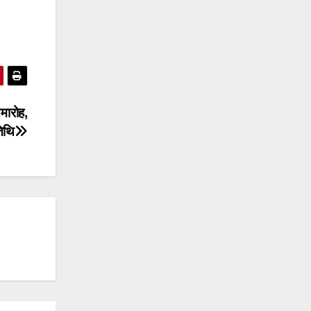
समारोह,
िथि