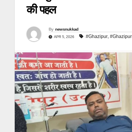
की पहल
By
newsnukkad
#Ghazipur
,
#Ghazipu
APR 5, 2026